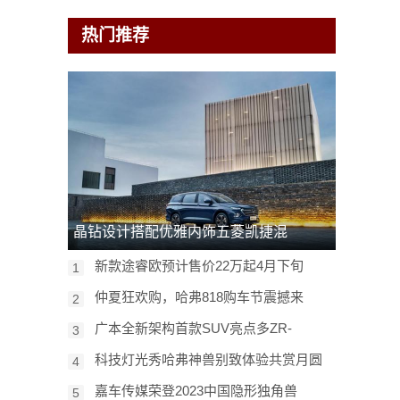
热门推荐
晶钻设计搭配优雅内饰五菱凯捷混
新款途睿欧预计售价22万起4月下旬
1
仲夏狂欢购，哈弗818购车节震撼来
2
广本全新架构首款SUV亮点多ZR-
3
科技灯光秀哈弗神兽别致体验共赏月圆
4
嘉车传媒荣登2023中国隐形独角兽
5