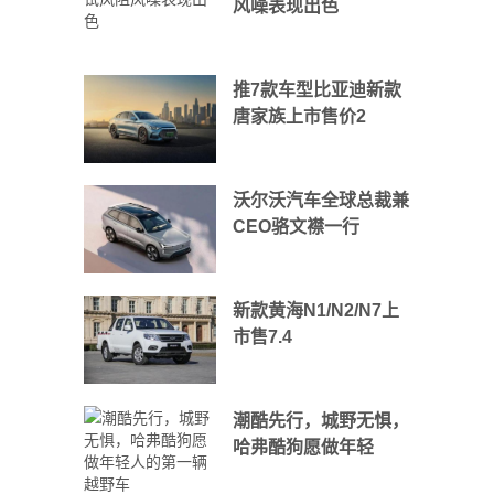
风噪表现出色
推7款车型比亚迪新款
唐家族上市售价2
沃尔沃汽车全球总裁兼
CEO骆文襟一行
新款黄海N1/N2/N7上
市售7.4
潮酷先行，城野无惧，
哈弗酷狗愿做年轻