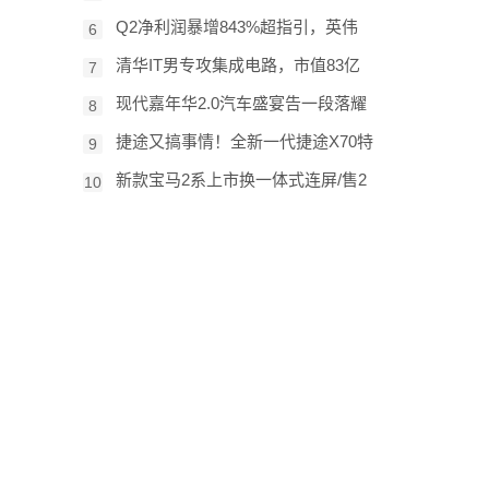
Q2净利润暴增843%超指引，英伟
6
清华IT男专攻集成电路，市值83亿
7
现代嘉年华2.0汽车盛宴告一段落耀
8
捷途又搞事情！全新一代捷途X70特
9
新款宝马2系上市换一体式连屏/售2
10