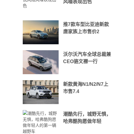
风噪表现出色
推7款车型比亚迪新款
唐家族上市售价2
沃尔沃汽车全球总裁兼
CEO骆文襟一行
新款黄海N1/N2/N7上
市售7.4
潮酷先行，城野无惧，
哈弗酷狗愿做年轻