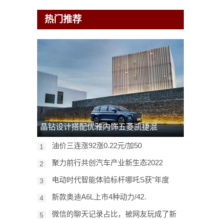
热门推荐
晶钻设计搭配优雅内饰五菱凯捷混
油价三连涨92涨0.22元/加50
1
聚力前行共创汽车产业新生态2022
2
电动时代智能体验标杆哪吒S获"年度
3
新款奥迪A6L上市4种动力/42.
4
微信的聊天记录占比，被网友玩成了新
5