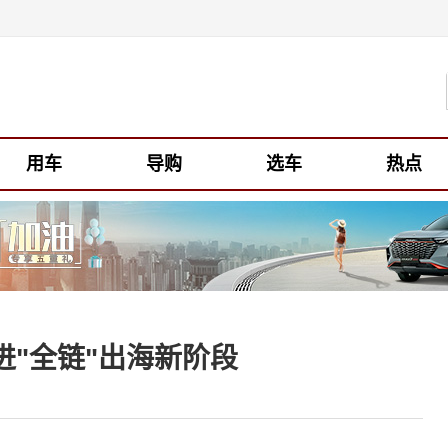
用车
导购
选车
热点
"全链"出海新阶段