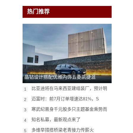
热门推荐
晶钻设计搭配优雅内饰五菱凯捷混
比亚迪将在马来西亚建组装厂，预计明
1
迈富时：前7月订单增速达81%，S
2
寒武纪晋身千元股多只主题基金乘势而
3
知名私募，最新观点来了
4
多维举措搭桥梁老青接力传薪火
5