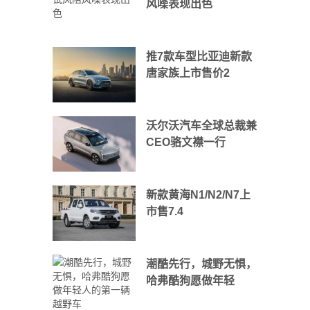
风噪表现出色
推7款车型比亚迪新款
唐家族上市售价2
沃尔沃汽车全球总裁兼
CEO骆文襟一行
新款黄海N1/N2/N7上
市售7.4
潮酷先行，城野无惧，
哈弗酷狗愿做年轻