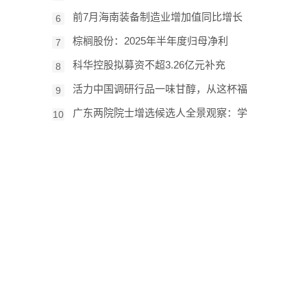
前7月海南装备制造业增加值同比增长
6
棕榈股份：2025年半年度归母净利
7
科华控股拟募资不超3.26亿元补充
8
活力中国调研行品一味甘醇，从这杯福
9
广东两院院士增选候选人全景观察：学
10